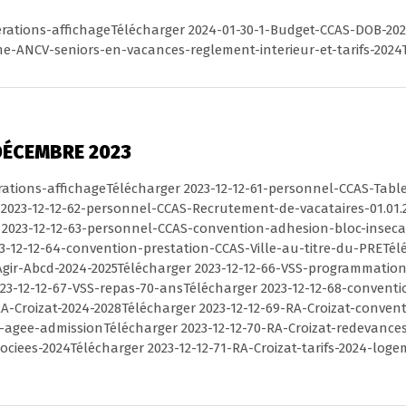
berations-affichageTélécharger 2024-01-30-1-Budget-CCAS-DOB-20
e-ANCV-seniors-en-vacances-reglement-interieur-et-tarifs-2024
DÉCEMBRE 2023
berations-affichageTélécharger 2023-12-12-61-personnel-CCAS-Tab
r 2023-12-12-62-personnel-CCAS-Recrutement-de-vacataires-01.01
r 2023-12-12-63-personnel-CCAS-convention-adhesion-bloc-inseca
-12-12-64-convention-prestation-CCAS-Ville-au-titre-du-PRETélé
gir-Abcd-2024-2025Télécharger 2023-12-12-66-VSS-programmation-
23-12-12-67-VSS-repas-70-ansTélécharger 2023-12-12-68-conventio
RA-Croizat-2024-2028Télécharger 2023-12-12-69-RA-Croizat-conve
agee-admissionTélécharger 2023-12-12-70-RA-Croizat-redevance
sociees-2024Télécharger 2023-12-12-71-RA-Croizat-tarifs-2024-log