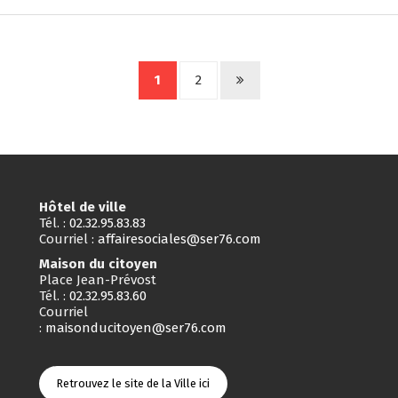
1
2
Hôtel de ville
Tél. :
02.32.95.83.83
Courriel :
affairesociales@ser76.com
Maison du citoyen
Place Jean-Prévost
Tél. :
02.32.95.83.60
Courriel
:
maisonducitoyen@ser76.com
Retrouvez le site de la Ville ici